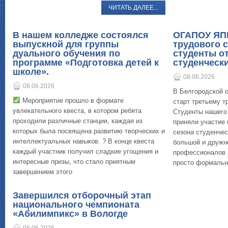
ЧИТАТЬ ДАЛЕЕ...
В нашем колледже состоялся
ОГАПОУ ЯПК
выпускной для группы
трудового 
дуального обучения по
студенты о
программе «Подготовка детей к
студенчески
школе».
08.06.2026
08.06.2026
В Белгородской 
Мероприятие прошло в формате
старт третьему т
увлекательного квеста, в котором ребята
Студенты нашего
проходили различные станции, каждая из
приняли участие 
которых была посвящена развитию творческих и
сезона студенчес
интеллектуальных навыков. ? В конце квеста
большой и дружн
каждый участник получил сладкие угощения и
профессионалов р
интересные призы, что стало приятным
просто формальн
завершением этого
Завершился отборочный этап
ЧИТАТЬ ДАЛЕЕ...
национального чемпионата
«Абилимпикс» в Вологде