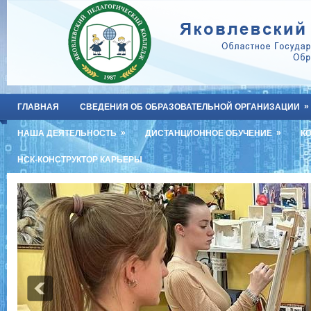
»
ГЛАВНАЯ
СВЕДЕНИЯ ОБ ОБРАЗОВАТЕЛЬНОЙ ОРГАНИЗАЦИИ
»
»
НАША ДЕЯТЕЛЬНОСТЬ
ДИСТАНЦИОННОЕ ОБУЧЕНИЕ
К
НСК-КОНСТРУКТОР КАРЬЕРЫ